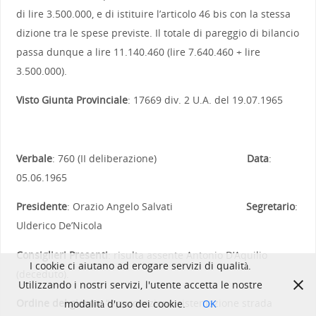
di lire 3.500.000, e di istituire l’articolo 46 bis con la stessa
dizione tra le spese previste. Il totale di pareggio di bilancio
passa dunque a lire 11.140.460 (lire 7.640.460 + lire
3.500.000).
Visto Giunta Provinciale
: 17669 div. 2 U.A. del 19.07.1965
Verbale
: 760 (II deliberazione)
Data
:
05.06.1965
Presidente
: Orazio Angelo Salvati
Segretario
:
Ulderico De’Nicola
Consiglieri Presenti
: risulta assente Antonio D’Aquilio
I cookie ci aiutano ad erogare servizi di qualità.
(deceduto).
Utilizzando i nostri servizi, l'utente accetta le nostre
Ordine del giorno
: “Approvazione sistemazione strada
modalità d'uso dei cookie.
OK