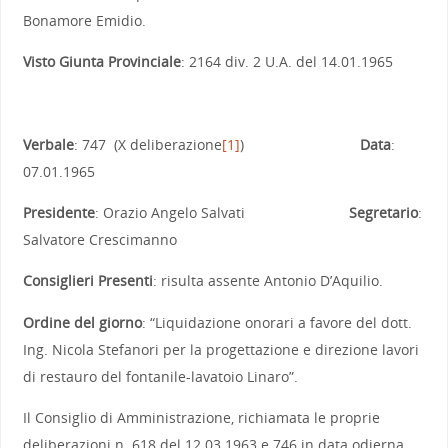
Bonamore Emidio.
Visto Giunta Provinciale
: 2164 div. 2 U.A. del 14.01.1965
Verbale
: 747 (X deliberazione
[1]
)
Data
:
07.01.1965
Presidente
: Orazio Angelo Salvati
Segretario
:
Salvatore Crescimanno
Consiglieri Presenti
: risulta assente Antonio D’Aquilio.
Ordine del giorno
: “Liquidazione onorari a favore del dott.
Ing. Nicola Stefanori per la progettazione e direzione lavori
di restauro del fontanile-lavatoio Linaro”.
Il Consiglio di Amministrazione, richiamata le proprie
deliberazioni n. 618 del 12.03.1963 e 746 in data odierna,