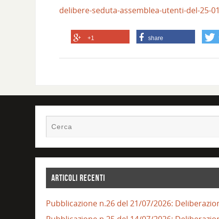
delibere-seduta-assemblea-utenti-del-25-0
+1
share
ARTICOLI RECENTI
Pubblicazione n.26 del 21/07/2026: Deliberazio
Pubblicazione n.25 del 14/07/2026: Deliberazio