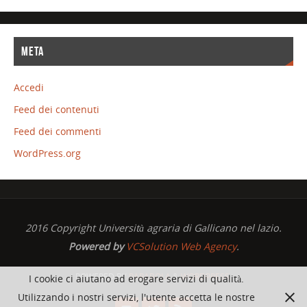
META
Accedi
Feed dei contenuti
Feed dei commenti
WordPress.org
2016 Copyright Università agraria di Gallicano nel lazio.
Powered by
VCSolution Web Agency
.
POWERED BY
PARABOLA
&
WORDPRESS.
I cookie ci aiutano ad erogare servizi di qualità.
Utilizzando i nostri servizi, l'utente accetta le nostre