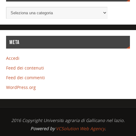
META
Accedi
Feed dei contenuti
Feed dei commenti
WordPress.org
2016 Copyright Università agraria di Gallicano nel lazio.
Powered by
VCSolution Web Agency
.