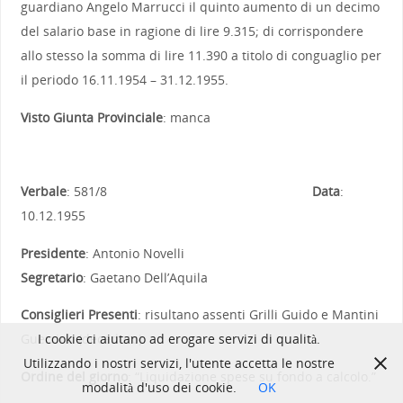
guardiano Angelo Marrucci il quinto aumento di un decimo
del salario base in ragione di lire 9.315; di corrispondere
allo stesso la somma di lire 11.390 a titolo di conguaglio per
il periodo 16.11.1954 – 31.12.1955.
Visto Giunta Provinciale
: manca
Verbale
: 581/8
Data
:
10.12.1955
Presidente
: Antonio Novelli
Segretario
: Gaetano Dell’Aquila
Consiglieri Presenti
: risultano assenti Grilli Guido e Mantini
I cookie ci aiutano ad erogare servizi di qualità.
Guerrino (deceduto).
Utilizzando i nostri servizi, l'utente accetta le nostre
Ordine del giorno
: “Liquidazione spese su fondo a calcolo.”
modalità d'uso dei cookie.
OK