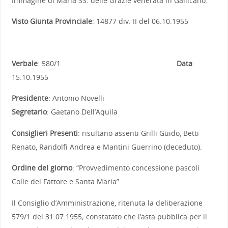
Immagine di Maria SS. delle Grazie venerata in Gallicano.
Visto Giunta Provinciale
: 14877 div. II del 06.10.1955
Verbale
: 580/1
Data
:
15.10.1955
Presidente
: Antonio Novelli
Segretario
: Gaetano Dell’Aquila
Consiglieri Presenti
: risultano assenti Grilli Guido, Betti
Renato, Randolfi Andrea e Mantini Guerrino (deceduto).
Ordine del giorno
: “Provvedimento concessione pascoli
Colle del Fattore e Santa Maria”.
Il Consiglio d’Amministrazione, ritenuta la deliberazione
579/1 del 31.07.1955; constatato che l’asta pubblica per il