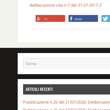
deliberazione-cda-n-7-del-31-07-2017-2
+1
share
ARTICOLI RECENTI
Pubblicazione n.26 del 21/07/2026: Deliberazio
Pubblicazione n.25 del 14/07/2026: Deliberazio